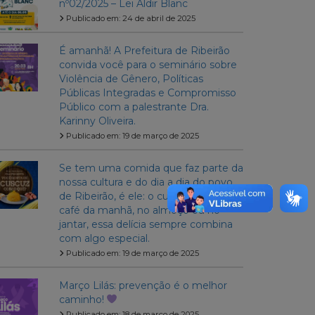
nº02/2025 – Lei Aldir Blanc
Publicado em: 24 de abril de 2025
É amanhã! A Prefeitura de Ribeirão
convida você para o seminário sobre
Violência de Gênero, Políticas
Públicas Integradas e Compromisso
Público com a palestrante Dra.
Karinny Oliveira.
Publicado em: 19 de março de 2025
Se tem uma comida que faz parte da
nossa cultura e do dia a dia do povo
de Ribeirão, é ele: o cuscuz! Seja no
café da manhã, no almoço ou no
jantar, essa delícia sempre combina
com algo especial.
Publicado em: 19 de março de 2025
Março Lilás: prevenção é o melhor
caminho!
Publicado em: 18 de março de 2025