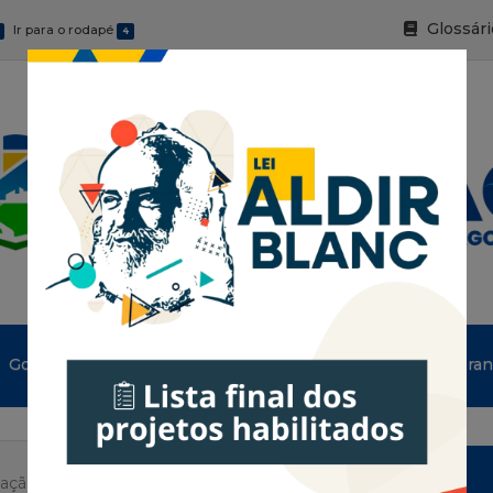
Glossári
Ir para o rodapé
4
Governo
Informe-se
Serviços Digitais
Tran
tação do DIU podem contar com esse serviço