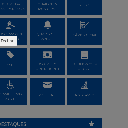
PORTAL DA
OUVIDORIA
e-SIC
RANSPARÊNCIA
MUNICIPAL
ROCESSOS DE
QUADRO DE
DIÁRIO OFICIAL
LICITAÇÃO
AVISOS
Fechar
PORTAL DO
PUBLICAÇÕES
CSU
CONTRIBUINTE
OFICIAIS
CESSIBILIDADE
WEBMAIL
MAIS SERVIÇOS
DO SITE
DESTAQUES