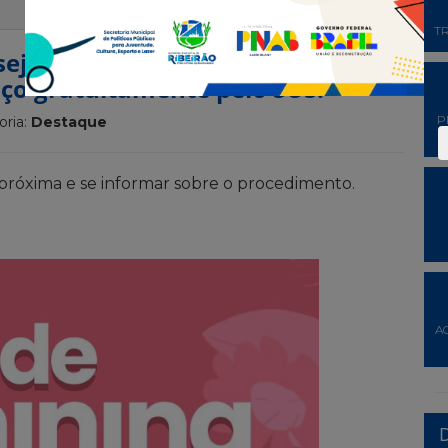
T
sejam a implantação do DIU
ço gratuitamente pelo SUS!
P
oria:
Destaque
 próxima e se informar sobre o procedimento.
A