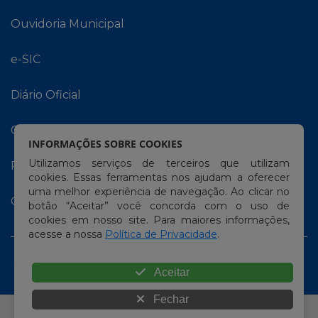
Ouvidoria Municipal
e-SIC
Diário Oficial
Carta de Serviços
INFORMAÇÕES SOBRE COOKIES
Utilizamos serviços de terceiros que utilizam
Portal do Contribuinte
cookies. Essas ferramentas nos ajudam a oferecer
uma melhor experiência de navegação. Ao clicar no
Contracheque Online
botão “Aceitar” você concorda com o uso de
cookies em nosso site. Para maiores informações,
acesse a nossa
Política de Privacidade
.
Aceitar
Fechar
© Copyright 2026 Prefeitura Municipal de Ribeirão |