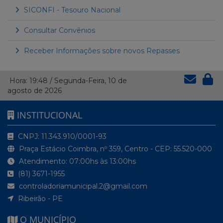
SICONFI - Tesouro Nacional
Consultar Convênios
Receber Informações sobre novos Repasses
Hora:
19:48
/
Segunda-Feira
,
10 de
agosto de 2026
INSTITUCIONAL
CNPJ: 11.343.910/0001-93
Praça Estácio Coimbra, nº 359, Centro - CEP: 55.520-000
Atendimento: 07:00hs às 13:00hs
(81) 3671-1955
controladoriamunicipal.2@gmail.com
Ribeirão - PE
O MUNICÍPIO