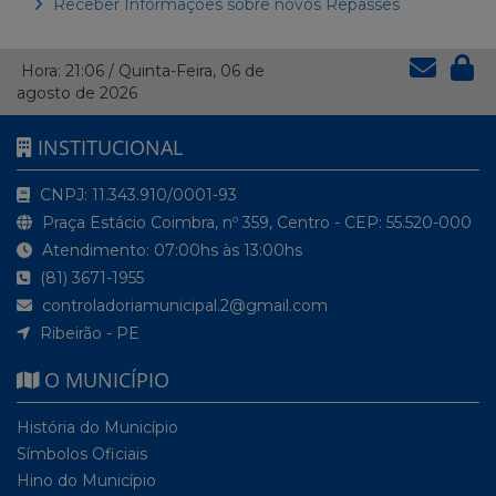
Receber Informações sobre novos Repasses
Hora:
21:06
/
Quinta-Feira
,
06 de
agosto de 2026
INSTITUCIONAL
CNPJ: 11.343.910/0001-93
Praça Estácio Coimbra, nº 359, Centro - CEP: 55.520-000
Atendimento: 07:00hs às 13:00hs
(81) 3671-1955
controladoriamunicipal.2@gmail.com
Ribeirão - PE
O MUNICÍPIO
História do Município
Símbolos Oficiais
Hino do Município