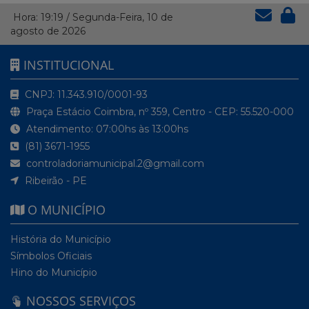
Hora:
19:19
/
Segunda-Feira
,
10 de
agosto de 2026
INSTITUCIONAL
CNPJ: 11.343.910/0001-93
Praça Estácio Coimbra, nº 359, Centro - CEP: 55.520-000
Atendimento: 07:00hs às 13:00hs
(81) 3671-1955
controladoriamunicipal.2@gmail.com
Ribeirão - PE
O MUNICÍPIO
História do Município
Símbolos Oficiais
Hino do Município
NOSSOS SERVIÇOS