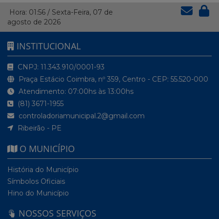
Hora:
01:56
/
Sexta-Feira
,
07 de
agosto de 2026
INSTITUCIONAL
CNPJ: 11.343.910/0001-93
Praça Estácio Coimbra, nº 359, Centro - CEP: 55.520-000
Atendimento: 07:00hs às 13:00hs
(81) 3671-1955
controladoriamunicipal.2@gmail.com
Ribeirão - PE
O MUNICÍPIO
História do Município
Símbolos Oficiais
Hino do Município
NOSSOS SERVIÇOS